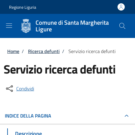
Salta al contenuto principale
Skip to footer content
Regione Liguria
Comune di Santa Margherita
Ligure
Briciole di pane
Home
/
Ricerca defunti
/
Servizio ricerca defunti
Servizio ricerca defunti
Condividi
INDICE DELLA PAGINA
Descrizione