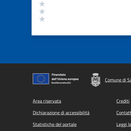
Valuta 3 stelle su 5
Valuta 2 stelle su 5
Valuta 1 stelle su 5
Comune di Sa
Footer menu
Area riservata
Crediti
Dichiarazione di accessibilità
Contatt
Statistiche del portale
Leggi l