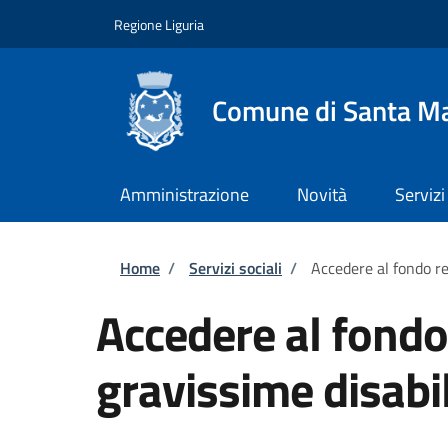
Salta al contenuto principale
Skip to footer content
Regione Liguria
Comune di Santa Ma
Amministrazione
Novità
Servizi
Briciole di pane
Home
/
Servizi sociali
/
Accedere al fondo re
Accedere al fondo
gravissime disabil