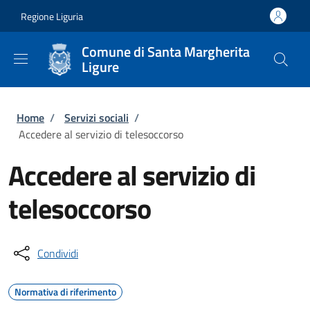
Salta al contenuto principale
Skip to footer content
Regione Liguria
Comune di Santa Margherita
Ligure
Briciole di pane
Home
/
Servizi sociali
/
Accedere al servizio di telesoccorso
Accedere al servizio di
telesoccorso
Condividi
Normativa di riferimento