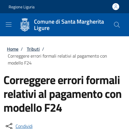
Salta al contenuto principale
Skip to footer content
Regione Liguria
Comune di Santa Margherita
Ligure
Briciole di pane
Home
/
Tributi
/
Correggere errori formali relativi al pagamento con
modello F24
Correggere errori formali
relativi al pagamento con
modello F24
Condividi