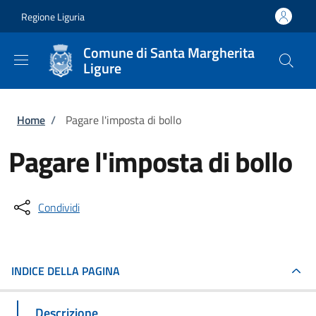
Salta al contenuto principale
Skip to footer content
Regione Liguria
Comune di Santa Margherita
Ligure
Briciole di pane
Home
/
Pagare l'imposta di bollo
Pagare l'imposta di bollo
Condividi
INDICE DELLA PAGINA
Descrizione