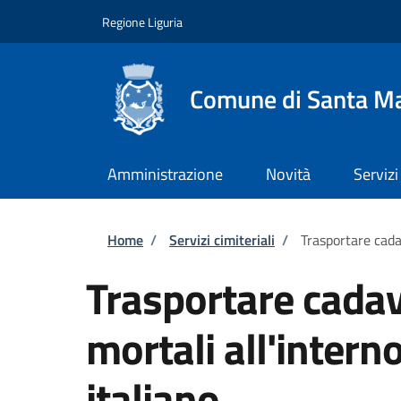
Salta al contenuto principale
Skip to footer content
Regione Liguria
Comune di Santa Ma
Amministrazione
Novità
Servizi
Briciole di pane
Home
/
Servizi cimiteriali
/
Trasportare cadav
Trasportare cadave
mortali all'interno
italiano