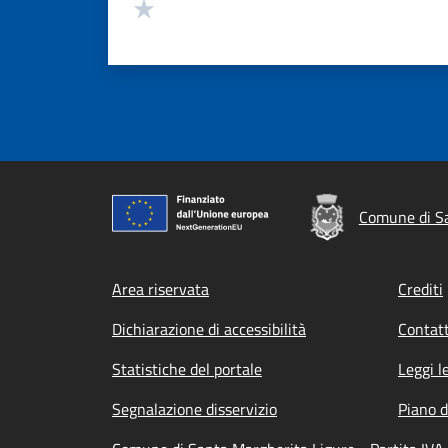
Valuta 1 stelle su 5
Comune di Sa
Footer menu
Area riservata
Crediti
Dichiarazione di accessibilità
Contatt
Statistiche del portale
Leggi l
Segnalazione disservizio
Piano d