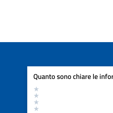
Quanto sono chiare le info
Valutazione
Valuta 5 stelle su 5
Valuta 4 stelle su 5
Valuta 3 stelle su 5
Valuta 2 stelle su 5