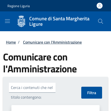
Salta al contenuto principale
Skip to footer content
Regione Liguria
Comune di Santa Margherita
Ligure
Briciole di pane
Home
/
Comunicare con l'Amministrazione
Comunicare con
l'Amministrazione
Cerca i contenuti che nel
titolo contengono: