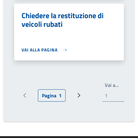
Chiedere la restituzione di
veicoli rubati
VAI ALLA PAGINA
Write th
Vai a…
Pagina
1
Pagina precedente
Pagina attuale
Prossima pagina