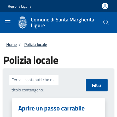
Salta al contenuto principale
Skip to footer content
Regione Liguria
Comune di Santa Margherita
Ligure
Briciole di pane
Home
/
Polizia locale
Polizia locale
Cerca i contenuti che nel
titolo contengono:
Aprire un passo carrabile