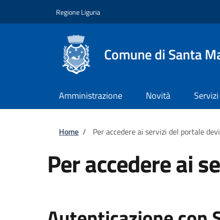
Salta al contenuto principale
Skip to footer content
Regione Liguria
Comune di Santa Ma
Amministrazione
Novità
Servizi
Briciole di pane
Home
/
Per accedere ai servizi del portale dev
Per accedere ai se
Autenticazione con 