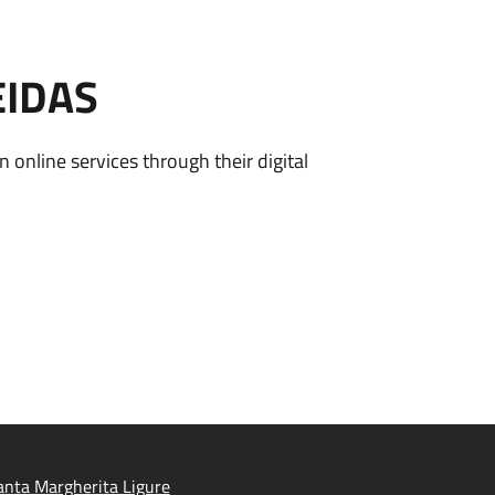
EIDAS
n online services through their digital
nta Margherita Ligure