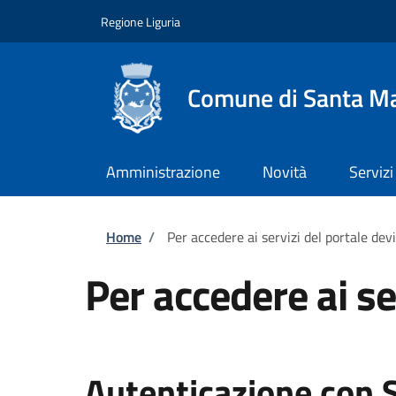
Salta al contenuto principale
Skip to footer content
Regione Liguria
Comune di Santa Ma
Amministrazione
Novità
Servizi
Briciole di pane
Home
/
Per accedere ai servizi del portale dev
Per accedere ai se
Autenticazione con 