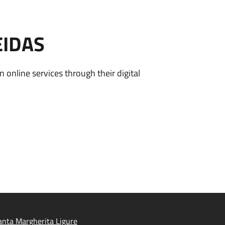
EIDAS
n online services through their digital
nta Margherita Ligure