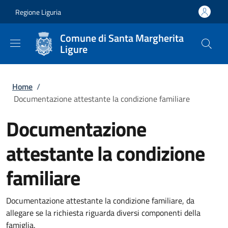
Salta al contenuto principale
Skip to footer content
Regione Liguria
Comune di Santa Margherita
Ligure
Briciole di pane
Home
/
Documentazione attestante la condizione familiare
Documentazione
attestante la condizione
familiare
Documentazione attestante la condizione familiare, da
allegare se la richiesta riguarda diversi componenti della
famiglia.