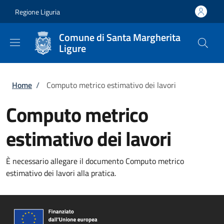
Salta al contenuto principale
Skip to footer content
Regione Liguria
Comune di Santa Margherita
Ligure
Briciole di pane
Home
/
Computo metrico estimativo dei lavori
Computo metrico
estimativo dei lavori
È necessario allegare il documento Computo metrico
estimativo dei lavori alla pratica.