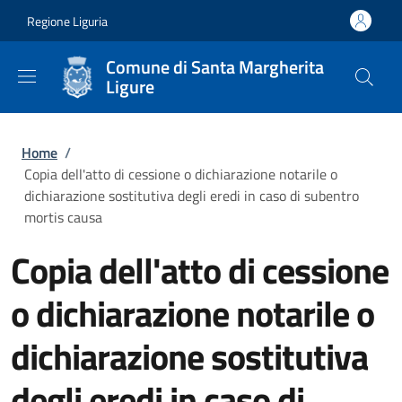
Salta al contenuto principale
Skip to footer content
Regione Liguria
Comune di Santa Margherita
Ligure
Briciole di pane
Home
/
Copia dell'atto di cessione o dichiarazione notarile o
dichiarazione sostitutiva degli eredi in caso di subentro
mortis causa
Copia dell'atto di cessione
o dichiarazione notarile o
dichiarazione sostitutiva
degli eredi in caso di