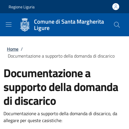
Salta al contenuto principale
Skip to footer content
Regione Liguria
Comune di Santa Margherita
Ligure
Briciole di pane
Home
/
Documentazione a supporto della domanda di discarico
Documentazione a
supporto della domanda
di discarico
Documentazione a supporto della domanda di discarico, da
allegare per queste casistiche: