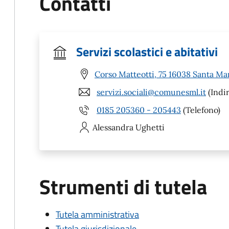
Contatti
Servizi scolastici e abitativi
Corso Matteotti, 75 16038 Santa Ma
servizi.sociali@comunesml.it
(Indir
0185 205360 - 205443
(Telefono)
Alessandra
Ughetti
Strumenti di tutela
Tutela amministrativa
Tutela giurisdizionale