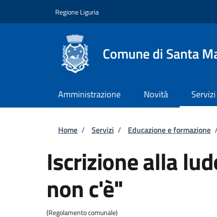
Salta al contenuto principale
Skip to footer content
Regione Liguria
Comune di Santa Ma
Amministrazione
Novità
Servizi
Briciole di pane
Home
/
Servizi
/
Educazione e formazione
Iscrizione alla lud
non c'è"
(Regolamento comunale)