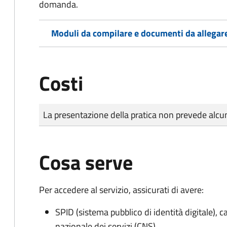
domanda.
Moduli da compilare e documenti da allegar
Costi
Tipo di pagamento
Importo
La presentazione della pratica non prevede al
Cosa serve
Per accedere al servizio, assicurati di avere:
SPID (sistema pubblico di identità digitale), ca
nazionale dei servizi (CNS)