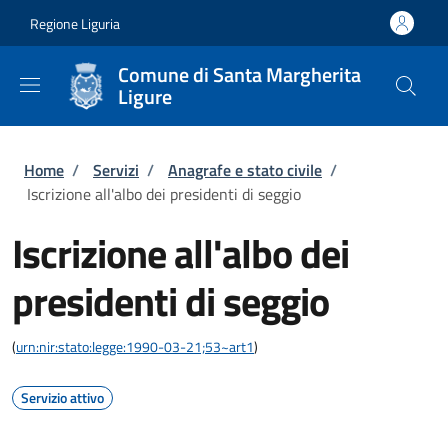
Salta al contenuto principale
Skip to footer content
Regione Liguria
Comune di Santa Margherita
Ligure
Briciole di pane
Home
/
Servizi
/
Anagrafe e stato civile
/
Iscrizione all'albo dei presidenti di seggio
Iscrizione all'albo dei
presidenti di seggio
(
urn:nir:stato:legge:1990-03-21;53~art1
)
Servizio attivo