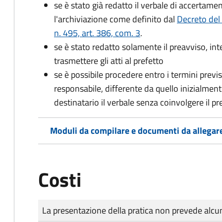
se è stato già redatto il verbale di accertament
l'archiviazione come definito dal
Decreto del
n. 495, art. 386, com. 3
.
se è stato redatto solamente il preavviso, in
trasmettere gli atti al prefetto
se è possibile procedere entro i termini previst
responsabile, differente da quello inizialmente
destinatario il verbale senza coinvolgere il pr
Moduli da compilare e documenti da allegar
Costi
Tipo di pagamento
Importo
La presentazione della pratica non prevede al