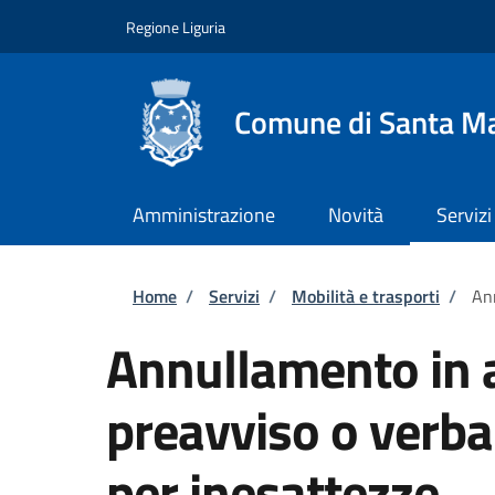
Salta al contenuto principale
Skip to footer content
Regione Liguria
Comune di Santa Ma
Amministrazione
Novità
Servizi
Briciole di pane
Home
/
Servizi
/
Mobilità e trasporti
/
Ann
Annullamento in a
preavviso o verba
per inesattezze