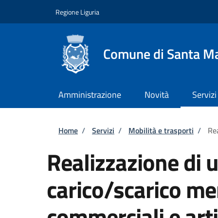
Salta al contenuto principale
Skip to footer content
Regione Liguria
Comune di Santa Ma
Amministrazione
Novità
Servizi
Briciole di pane
Home
/
Servizi
/
Mobilità e trasporti
/
Rea
Realizzazione di u
carico/scarico mer
commerciali e arti