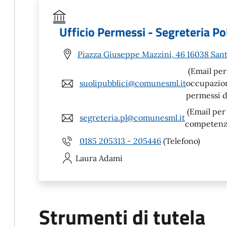
Ufficio Permessi - Segreteria Pol
Piazza Giuseppe Mazzini, 46 16038 Sant
(Email per 
suolipubblici@comunesml.it
occupazione
permessi di
(Email per
segreteria.pl@comunesml.it
competenza 
0185 205313 - 205446
(Telefono)
Laura
Adami
Strumenti di tutela