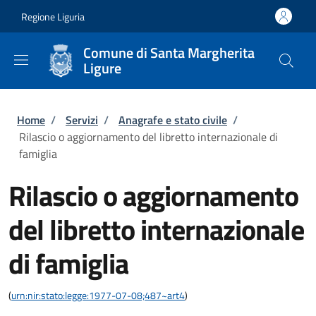
Salta al contenuto principale
Skip to footer content
Regione Liguria
Comune di Santa Margherita
Ligure
Briciole di pane
Home
/
Servizi
/
Anagrafe e stato civile
/
Rilascio o aggiornamento del libretto internazionale di
famiglia
Rilascio o aggiornamento
del libretto internazionale
di famiglia
(
urn:nir:stato:legge:1977-07-08;487~art4
)