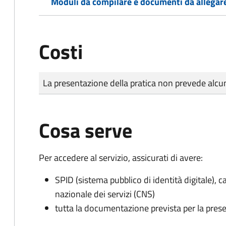
Moduli da compilare e documenti da allegar
Costi
Tipo di pagamento
Importo
La presentazione della pratica non prevede al
Cosa serve
Per accedere al servizio, assicurati di avere:
SPID (sistema pubblico di identità digitale), ca
nazionale dei servizi (CNS)
tutta la documentazione prevista per la prese