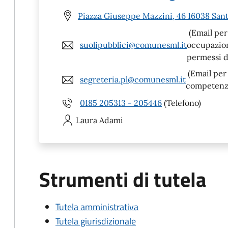
Piazza Giuseppe Mazzini, 46 16038 Sant
(Email per 
suolipubblici@comunesml.it
occupazione
permessi di
(Email per
segreteria.pl@comunesml.it
competenza 
0185 205313 - 205446
(Telefono)
Laura
Adami
Strumenti di tutela
Tutela amministrativa
Tutela giurisdizionale