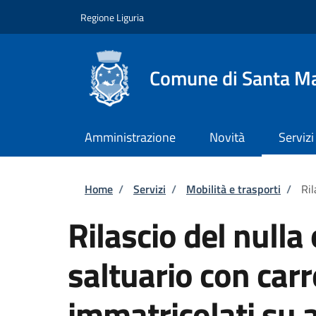
Salta al contenuto principale
Skip to footer content
Regione Liguria
Comune di Santa Ma
Amministrazione
Novità
Servizi
Briciole di pane
Home
/
Servizi
/
Mobilità e trasporti
/
Ril
Rilascio del nulla 
saltuario con carr
immatricolati su 