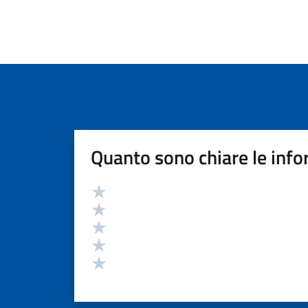
Quanto sono chiare le info
Valutazione
Valuta 5 stelle su 5
Valuta 4 stelle su 5
Valuta 3 stelle su 5
Valuta 2 stelle su 5
Valuta 1 stelle su 5