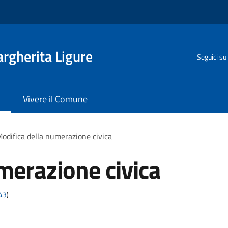
rgherita Ligure
Seguici su
Vivere il Comune
odifica della numerazione civica
merazione civica
t43
)