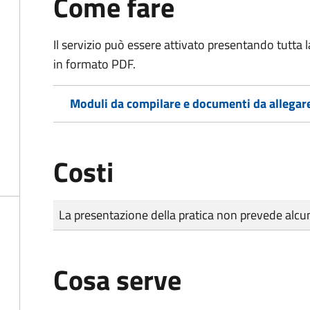
Come fare
Il servizio può essere attivato presentando tutta
in formato PDF.
Moduli da compilare e documenti da allegar
Costi
Tipo di pagamento
Importo
La presentazione della pratica non prevede al
Cosa serve