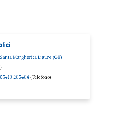
lici
 Santa Margherita Ligure (GE)
)
205410 205404
(Telefono)