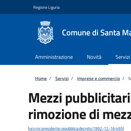
Salta al contenuto principale
Skip to footer content
Regione Liguria
Comune di Santa Ma
Amministrazione
Novità
Servizi
Briciole di pane
Home
/
Servizi
/
Imprese e commercio
/
M
Mezzi pubblicitar
rimozione di mezzi
(
urn:nir:presidente.repubblica:decreto:1992-12-16;495
)