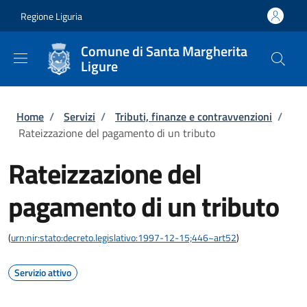
Salta al contenuto principale
Skip to footer content
Regione Liguria
Comune di Santa Margherita
Ligure
Briciole di pane
Home
/
Servizi
/
Tributi, finanze e contravvenzioni
/
Rateizzazione del pagamento di un tributo
Rateizzazione del
pagamento di un tributo
(
urn:nir:stato:decreto.legislativo:1997-12-15;446~art52
)
Servizio attivo