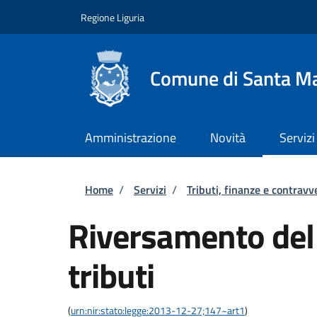
Salta al contenuto principale
Skip to footer content
Regione Liguria
Comune di Santa Ma
Amministrazione
Novità
Servizi
Briciole di pane
Home
/
Servizi
/
Tributi, finanze e contravv
Riversamento del
tributi
(
urn:nir:stato:legge:2013-12-27;147~art1
)