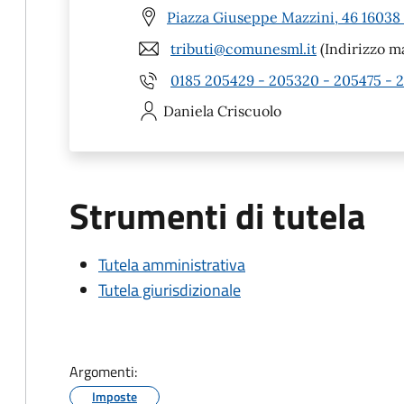
Piazza Giuseppe Mazzini, 46 16038
tributi@comunesml.it
(Indirizzo ma
0185 205429 - 205320 - 205475 - 
Daniela
Criscuolo
Strumenti di tutela
Tutela amministrativa
Tutela giurisdizionale
Argomenti:
Imposte