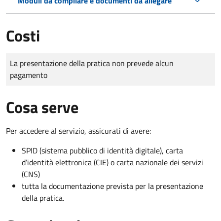
Moduli da compilare e documenti da allegare
Costi
Tipo di pagamento
Importo
La presentazione della pratica non prevede alcun
pagamento
Cosa serve
Per accedere al servizio, assicurati di avere:
SPID (sistema pubblico di identità digitale), carta
d’identità elettronica (CIE) o carta nazionale dei servizi
(CNS)
tutta la documentazione prevista per la presentazione
della pratica.