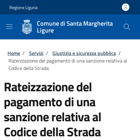
Salta al contenuto principale
Skip to footer content
Regione Liguria
Comune di Santa Margherita
Ligure
Briciole di pane
Home
/
Servizi
/
Giustizia e sicurezza pubblica
/
Rateizzazione del pagamento di una sanzione relativa al
Codice della Strada
Rateizzazione del
pagamento di una
sanzione relativa al
Codice della Strada