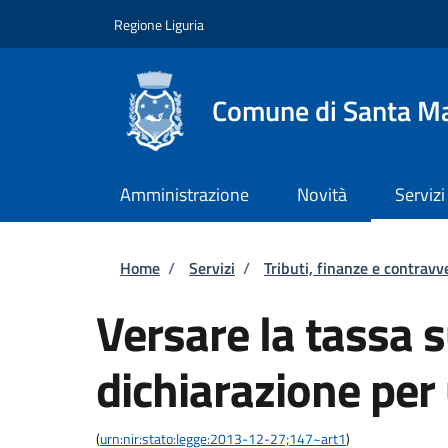
Salta al contenuto principale
Skip to footer content
Regione Liguria
Comune di Santa Ma
Amministrazione
Novità
Servizi
Briciole di pane
Home
/
Servizi
/
Tributi, finanze e contravv
Versare la tassa su
dichiarazione per
(
urn:nir:stato:legge:2013-12-27;147~art1
)