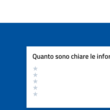
Quanto sono chiare le info
Valutazione
Valuta 5 stelle su 5
Valuta 4 stelle su 5
Valuta 3 stelle su 5
Valuta 2 stelle su 5
Valuta 1 stelle su 5