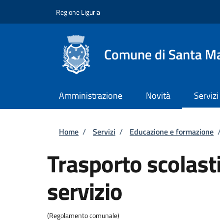
Salta al contenuto principale
Skip to footer content
Regione Liguria
Comune di Santa Ma
Amministrazione
Novità
Servizi
Briciole di pane
Home
/
Servizi
/
Educazione e formazione
Trasporto scolasti
servizio
(Regolamento comunale)