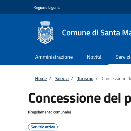
Salta al contenuto principale
Skip to footer content
Regione Liguria
Comune di Santa Ma
Amministrazione
Novità
Servizi
Briciole di pane
Home
/
Servizi
/
Turismo
/
Concessione de
Concessione del p
(Regolamento comunale)
Servizio attivo