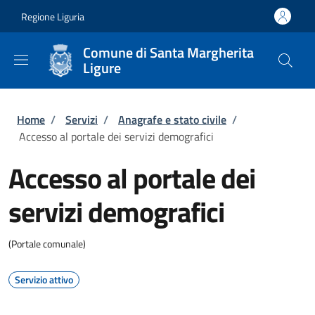
Salta al contenuto principale
Skip to footer content
Regione Liguria
Comune di Santa Margherita
Ligure
Briciole di pane
Home
/
Servizi
/
Anagrafe e stato civile
/
Accesso al portale dei servizi demografici
Accesso al portale dei
servizi demografici
(Portale comunale)
Servizio attivo