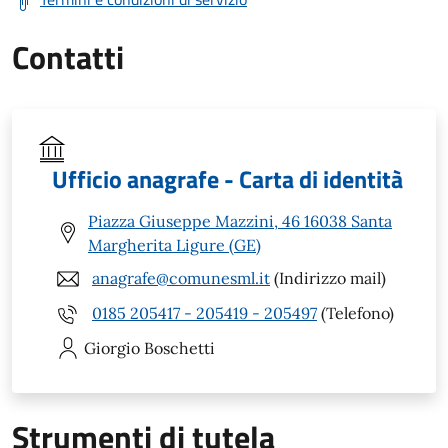
Contatti
Ufficio anagrafe - Carta di identità
Piazza Giuseppe Mazzini, 46 16038 Santa
Margherita Ligure (GE)
anagrafe@comunesml.it
(Indirizzo mail)
0185 205417 - 205419 - 205497
(Telefono)
Giorgio
Boschetti
Strumenti di tutela