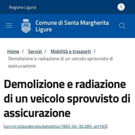
Salta al contenuto principale
Skip to footer content
Regione Liguria
Comune di Santa Margherita
Ligure
Briciole di pane
Home
/
Servizi
/
Mobilità e trasporti
/
Demolizione e radiazione di un veicolo sprovvisto di
assicurazione
Demolizione e radiazione
di un veicolo sprovvisto di
assicurazione
(
urn:nir:stato:decreto.legislativo:1992-04-30;285~art193
)