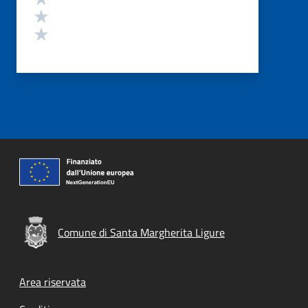
Valuta 2 stelle su 5
Valuta 1 stelle su 5
Comune di Santa Margherita Ligure
Footer menu
Area riservata