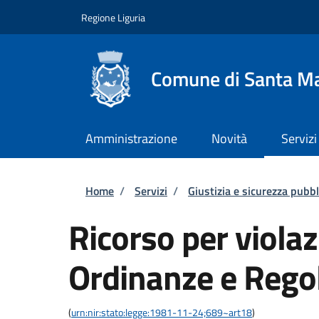
Salta al contenuto principale
Skip to footer content
Regione Liguria
Comune di Santa Ma
Amministrazione
Novità
Servizi
Briciole di pane
Home
/
Servizi
/
Giustizia e sicurezza pubbl
Ricorso per violaz
Ordinanze e Rego
(
urn:nir:stato:legge:1981-11-24;689~art18
)