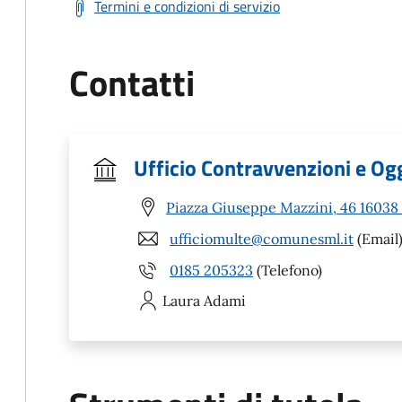
Termini e condizioni di servizio
Contatti
Ufficio Contravvenzioni e Ogg
Piazza Giuseppe Mazzini, 46 16038
ufficiomulte@comunesml.it
(Email
0185 205323
(Telefono)
Laura
Adami