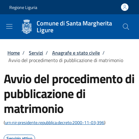
Salta al contenuto principale
Skip to footer content
Regione Liguria
Comune di Santa Margherita
Ligure
Briciole di pane
Home
/
Servizi
/
Anagrafe e stato civile
/
Avvio del procedimento di pubblicazione di matrimonio
Avvio del procedimento di
pubblicazione di
matrimonio
(
urn:nir:presidente.repubblica:decreto:2000-11-03;396
)
Servizio attivo