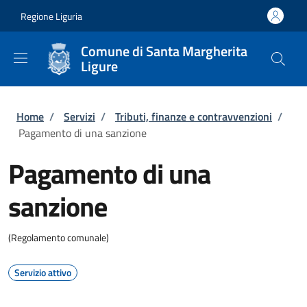
Salta al contenuto principale
Skip to footer content
Regione Liguria
Comune di Santa Margherita
Ligure
Briciole di pane
Home
/
Servizi
/
Tributi, finanze e contravvenzioni
/
Pagamento di una sanzione
Pagamento di una
sanzione
(Regolamento comunale)
Servizio attivo