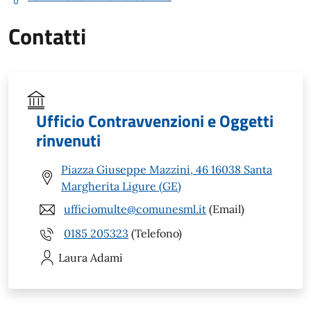
Contatti
Ufficio Contravvenzioni e Oggetti
rinvenuti
Piazza Giuseppe Mazzini, 46 16038 Santa
Margherita Ligure (GE)
ufficiomulte@comunesml.it
(Email)
0185 205323
(Telefono)
Laura
Adami