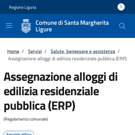
Salta al contenuto principale
Skip to footer content
Regione Liguria
Comune di Santa Margherita
Ligure
Briciole di pane
Home
/
Servizi
/
Salute, benessere e assistenza
/
Assegnazione alloggi di edilizia residenziale pubblica (ERP)
Assegnazione alloggi di
edilizia residenziale
pubblica (ERP)
(Regolamento comunale)
Servizio attivo