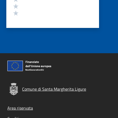
Valuta 2 stelle su 5
Valuta 1 stelle su 5
Comune di Santa Margherita Ligure
Footer menu
Area riservata