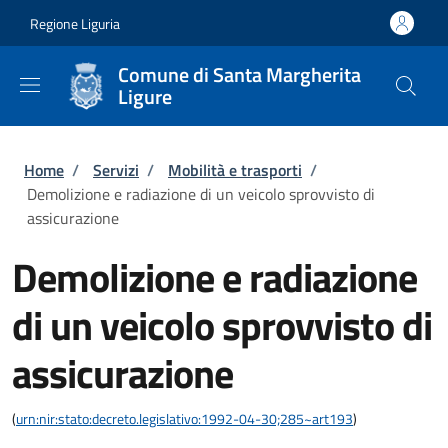
Salta al contenuto principale
Skip to footer content
Regione Liguria
Comune di Santa Margherita
Ligure
Briciole di pane
Home
/
Servizi
/
Mobilità e trasporti
/
Demolizione e radiazione di un veicolo sprovvisto di
assicurazione
Demolizione e radiazione
di un veicolo sprovvisto di
assicurazione
(
urn:nir:stato:decreto.legislativo:1992-04-30;285~art193
)