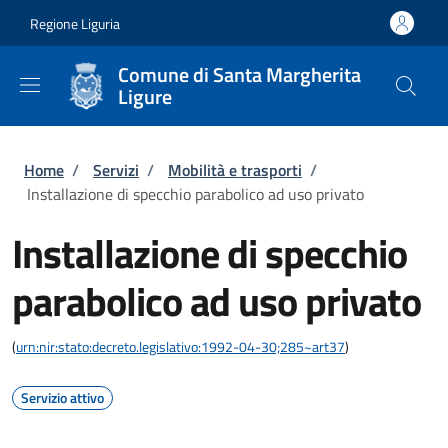
Salta al contenuto principale
Skip to footer content
Regione Liguria
Comune di Santa Margherita
Ligure
Briciole di pane
Home
/
Servizi
/
Mobilità e trasporti
/
Installazione di specchio parabolico ad uso privato
Installazione di specchio
parabolico ad uso privato
(
urn:nir:stato:decreto.legislativo:1992-04-30;285~art37
)
Servizio attivo