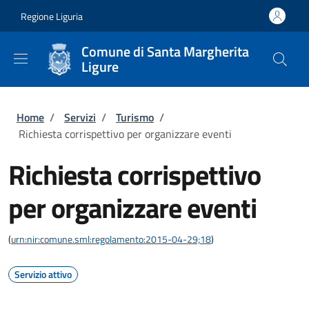
Salta al contenuto principale
Skip to footer content
Regione Liguria
Comune di Santa Margherita
Ligure
Briciole di pane
Home
/
Servizi
/
Turismo
/
Richiesta corrispettivo per organizzare eventi
Richiesta corrispettivo
per organizzare eventi
(
urn:nir:comune.sml:regolamento:2015-04-29;18
)
Servizio attivo