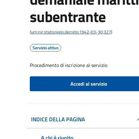
subentrante
(
urn:nir:stato:regio.decreto:1942-03-30;327
)
Servizio attivo
Procedimento di iscrizione al servizio
Accedi al servizio
INDICE DELLA PAGINA
A chi è rivolto