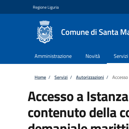
Salta al contenuto principale
Skip to footer content
Regione Liguria
Comune di Santa Ma
Amministrazione
Novità
Servizi
Briciole di pane
Home
/
Servizi
/
Autorizzazioni
/
Accesso 
Accesso a Istanza
contenuto della 
demaniale maritti