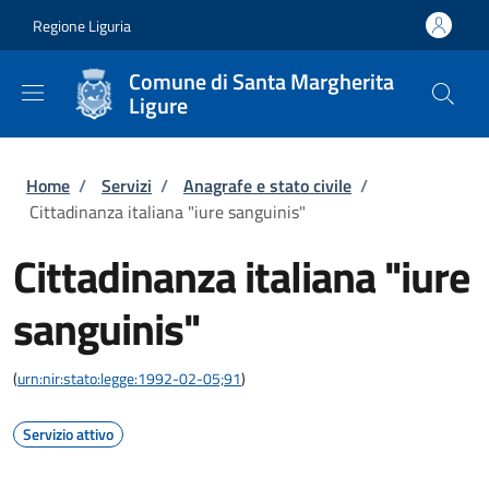
Salta al contenuto principale
Skip to footer content
Regione Liguria
Comune di Santa Margherita
Ligure
Briciole di pane
Home
/
Servizi
/
Anagrafe e stato civile
/
Cittadinanza italiana "iure sanguinis"
Cittadinanza italiana "iure
sanguinis"
(
urn:nir:stato:legge:1992-02-05;91
)
Servizio attivo