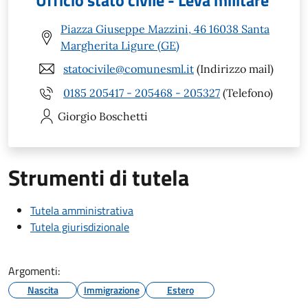
Ufficio stato civile - Leva militare
Piazza Giuseppe Mazzini, 46 16038 Santa
Margherita Ligure (GE)
statocivile@comunesml.it
(Indirizzo mail)
0185 205417 - 205468 - 205327
(Telefono)
Giorgio
Boschetti
Strumenti di tutela
Tutela amministrativa
Tutela giurisdizionale
Argomenti:
Nascita
Immigrazione
Estero