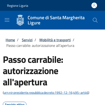
Salta al contenuto principale
Skip to footer content
Regione Liguria
Comune di Santa Margherita
Ligure
Briciole di pane
Home
/
Servizi
/
Mobilità e trasporti
/
Passo carrabile: autorizzazione all'apertura
Passo carrabile:
autorizzazione
all'apertura
(
urn:nir:presidente.repubblica:decreto:1992-12-16;495~art46
)
Servizio attivo