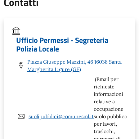
Contatti
Ufficio Permessi - Segreteria
Polizia Locale
Piazza Giuseppe Mazzini, 46 16038 Santa
Margherita Ligure (GE)
(Email per
richieste
informazioni
relative a
occupazione
suolipubblici@comunesml.it
suolo pubblico
per lavori,
traslochi,
permessi di