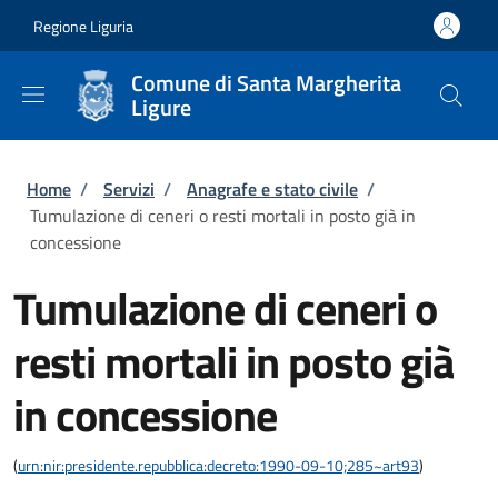
Salta al contenuto principale
Skip to footer content
Regione Liguria
Comune di Santa Margherita
Ligure
Briciole di pane
Home
/
Servizi
/
Anagrafe e stato civile
/
Tumulazione di ceneri o resti mortali in posto già in
concessione
Tumulazione di ceneri o
resti mortali in posto già
in concessione
(
urn:nir:presidente.repubblica:decreto:1990-09-10;285~art93
)