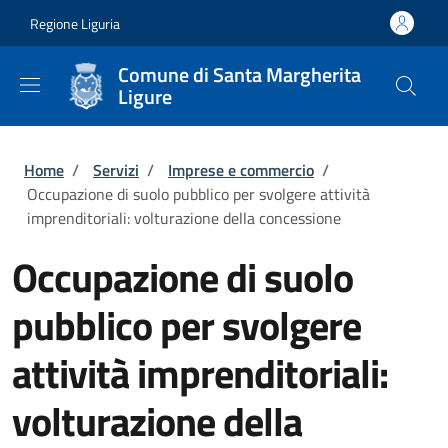
Salta al contenuto principale
Skip to footer content
Regione Liguria
Comune di Santa Margherita
Ligure
Briciole di pane
Home
/
Servizi
/
Imprese e commercio
/
Occupazione di suolo pubblico per svolgere attività
imprenditoriali: volturazione della concessione
Occupazione di suolo
pubblico per svolgere
attività imprenditoriali:
volturazione della