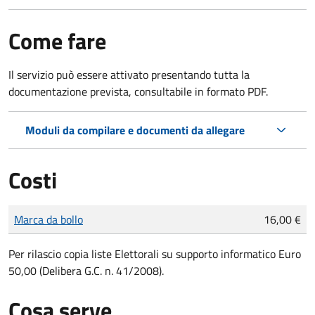
Come fare
Il servizio può essere attivato presentando tutta la
documentazione prevista, consultabile in formato PDF.
Moduli da compilare e documenti da allegare
Costi
Tipo di pagamento
Importo
Marca da bollo
16,00 €
Per rilascio copia liste
Elettorali su supporto informatico
Euro
50,00 (Delibera G.C. n. 41/2008).
Cosa serve