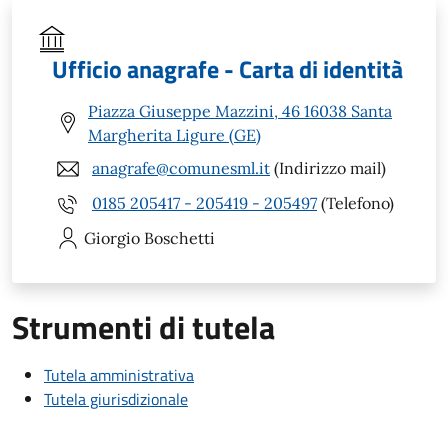
Ufficio anagrafe - Carta di identità
Piazza Giuseppe Mazzini, 46 16038 Santa
Margherita Ligure (GE)
anagrafe@comunesml.it
(Indirizzo mail)
0185 205417 - 205419 - 205497
(Telefono)
Giorgio
Boschetti
Strumenti di tutela
Tutela amministrativa
Tutela giurisdizionale