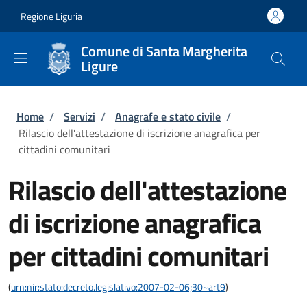
Salta al contenuto principale
Skip to footer content
Regione Liguria
Comune di Santa Margherita
Ligure
Briciole di pane
Home
/
Servizi
/
Anagrafe e stato civile
/
Rilascio dell'attestazione di iscrizione anagrafica per
cittadini comunitari
Rilascio dell'attestazione
di iscrizione anagrafica
per cittadini comunitari
(
urn:nir:stato:decreto.legislativo:2007-02-06;30~art9
)